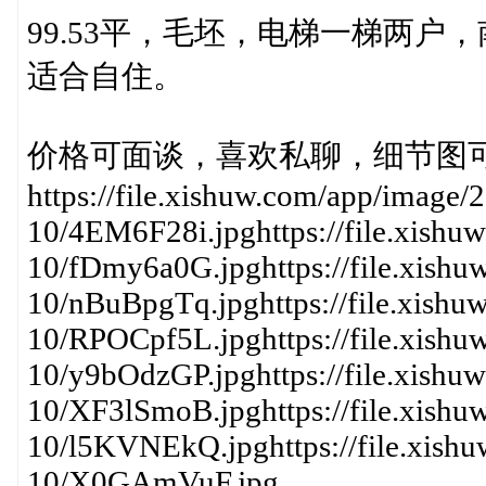
99.53平，毛坯，电梯一梯两
适合自住。
价格可面谈，喜欢私聊，细节图
https://file.xishuw.com/app/image/
10/4EM6F28i.jpghttps://file.xishu
10/fDmy6a0G.jpghttps://file.xish
10/nBuBpgTq.jpghttps://file.xishu
10/RPOCpf5L.jpghttps://file.xish
10/y9bOdzGP.jpghttps://file.xishu
10/XF3lSmoB.jpghttps://file.xish
10/l5KVNEkQ.jpghttps://file.xish
10/X0GAmVuF.jpg