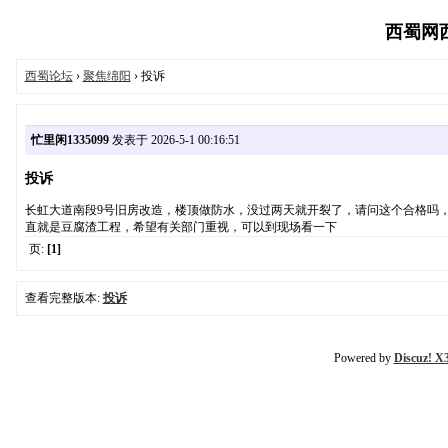
西蜀网西蜀
西蜀论坛
›
聚焦绵阳
› 投诉
忙里闲1335099
发表于 2026-5-1 00:16:51
投诉
长虹大道南段9号旧房改造，楼顶做防水，没过两天就开裂了，请问这个合格吗
直就是豆腐渣工程，希望有关部门重视，可以到现场看一下
页:
[1]
查看完整版本:
投诉
Powered by
Discuz! X3