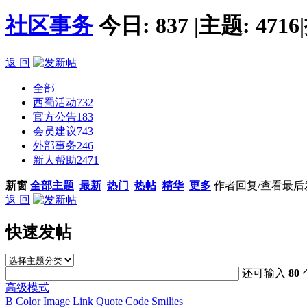
社区事务
今日:
837
|
主题:
4716
|
返 回
全部
西蜀活动
732
官方公告
183
会员建议
743
外部事务
246
新人帮助
2471
新窗
全部主题
最新
热门
热帖
精华
更多
作者
回复/查看
最后
返 回
快速发帖
还可输入
80
高级模式
B
Color
Image
Link
Quote
Code
Smilies