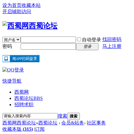
设为首页
收藏本站
开启辅助访问
找回密码
自动登录
密码
马上注册
登录
快捷导航
西蜀网
西蜀论坛
BBS
招聘求职
搜索
搜索
西蜀网西蜀论坛
»
西蜀论坛
›
会员&站务
›
社区事务
收藏本版
(
315
)
|
订阅