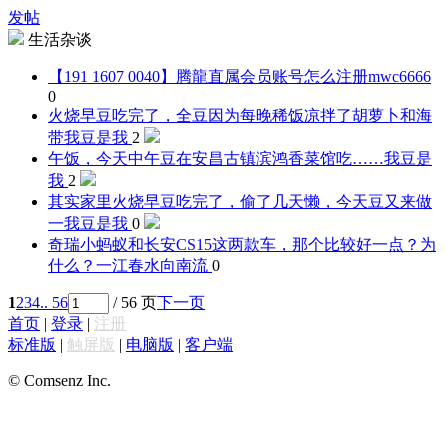
发帖
生活杂谈
【191 1607 0040】腾龍直属会员账号怎么注册
mwc6666
0
火烧早豆吃完了，全豆因为每晚稀饭凉拌了胡萝卜和海
带
我豆是我
2
午饭，今天中午豆在安昌古镇滨鸿香菜馆吃……
我豆是
我
2
其实家里火烧早豆吃完了，偷了几天懒，今天豆又来做
一
我豆是我
0
奇瑞小蚂蚁和长安CS15这两款车，那个比较好一点？为
什么？
一江春水向南流
0
1
2
3
4
.. 56
/ 56 页
下一页
首页
|
登录
|
注册
标准版
|
触屏版
|
电脑版
|
客户端
© Comsenz Inc.