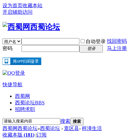
设为首页
收藏本站
开启辅助访问
找回密码
自动登录
密码
马上注册
登录
快捷导航
西蜀网
西蜀论坛
BBS
招聘求职
搜索
搜索
西蜀网西蜀论坛
»
西蜀论坛
›
逛区县
›
梓潼生活
收藏本版
(
181
)
|
订阅