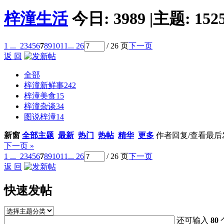
梓潼生活
今日:
3989
|
主题:
152
1 ...
2
3
4
5
6
7
8
9
10
11
... 26
/ 26 页
下一页
返 回
全部
梓潼新鲜事
242
梓潼美食
15
梓潼杂谈
34
图说梓潼
14
新窗
全部主题
最新
热门
热帖
精华
更多
作者
回复/查看
最后
下一页 »
1 ...
2
3
4
5
6
7
8
9
10
11
... 26
/ 26 页
下一页
返 回
快速发帖
还可输入
80