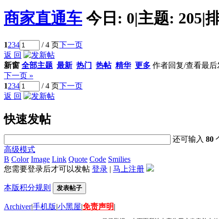
商家直通车
今日:
0
|
主题:
205
|
排
1
2
3
4
/ 4 页
下一页
返 回
新窗
全部主题
最新
热门
热帖
精华
更多
作者
回复/查看
最后
下一页 »
1
2
3
4
/ 4 页
下一页
返 回
快速发帖
还可输入
80
高级模式
B
Color
Image
Link
Quote
Code
Smilies
您需要登录后才可以发帖
登录
|
马上注册
本版积分规则
发表帖子
Archiver
|
手机版
|
小黑屋
|
免责声明
|