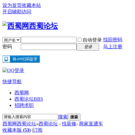
设为首页
收藏本站
开启辅助访问
找回密码
自动登录
密码
马上注册
登录
快捷导航
西蜀网
西蜀论坛
BBS
招聘求职
搜索
搜索
西蜀网西蜀论坛
»
西蜀论坛
›
找装修
›
商家直通车
收藏本版
(
53
)
|
订阅