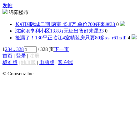
发帖
绵阳楼市
长虹国际城二期 两室 45.8万 单价700
好来屋33
0
沈家坝亨利小区13.8万无证出售
好来屋33
0
捡漏了！130平正临江4室精装房只要80多
xs_r61rxtfj
4
1
2
3
4
.. 328
/ 328 页
下一页
首页
|
登录
|
注册
标准版
|
触屏版
|
电脑版
|
客户端
© Comsenz Inc.