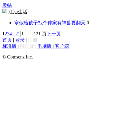
发帖
江油生活
寒假给孩子找个伴
家有神兽要翻天
0
1
2
3
4
.. 21
/ 21 页
下一页
首页
|
登录
|
注册
标准版
|
触屏版
|
电脑版
|
客户端
© Comsenz Inc.