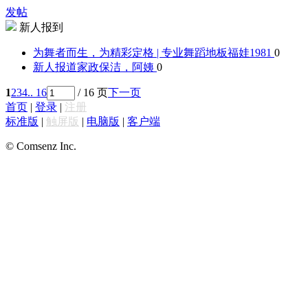
发帖
新人报到
为舞者而生，为精彩定格 | 专业舞蹈地板
福娃1981
0
新人报道
家政保洁，阿姨
0
1
2
3
4
.. 16
/ 16 页
下一页
首页
|
登录
|
注册
标准版
|
触屏版
|
电脑版
|
客户端
© Comsenz Inc.